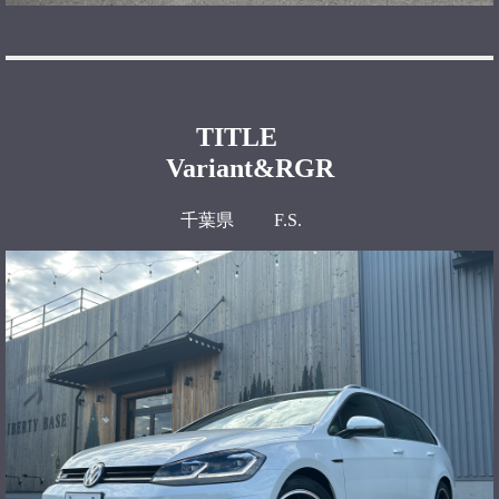
TITLE
Variant&RGR
千葉県 F.S.